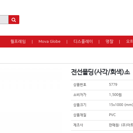
월프레임
Mova Globe
디스플레이
명찰
오
전선몰딩(사각/회색)소
상품번호
5779
소비자가
1,500원
상품크기
15x1000 (m
상품재질
PVC
제조사
판매원: (주)아