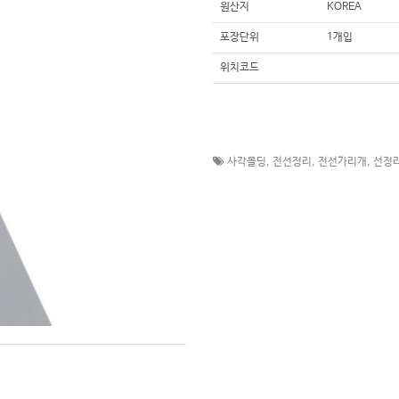
원산지
KOREA
포장단위
1개입
위치코드
사각몰딩
,
전선정리
,
전선가리개
,
선정