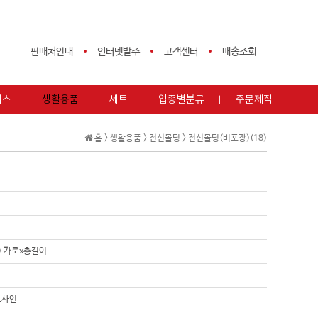
판매처안내
인터넷발주
고객센터
배송조회
피스
생활용품
세트
업종별분류
주문제작
홈 >
생활용품
>
전선몰딩
>
전선몰딩(비포장)(18)
m) 가로x총길이
트사인