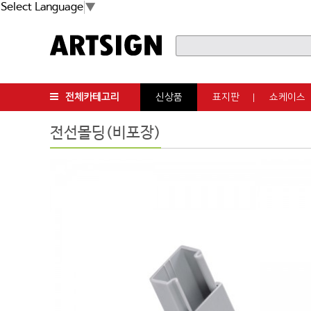
Select Language
▼
전체카테고리
신상품
표지판
쇼케이스
전선몰딩(비포장)