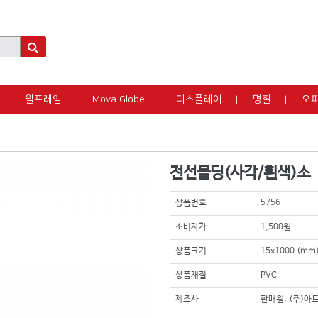
월프레임
Mova Globe
디스플레이
명찰
오
전선몰딩(사각/흰색)소
상품번호
5756
소비자가
1,500원
상품크기
15x1000 (m
상품재질
PVC
제조사
판매원: (주)아