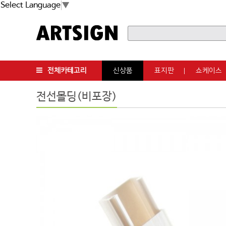
Select Language
▼
전체카테고리
신상품
표지판
쇼케이스
전선몰딩(비포장)