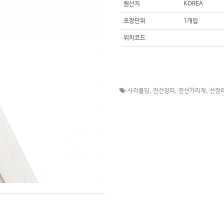
원산지
KOREA
포장단위
1개입
위치코드
사각몰딩
,
전선정리
,
전선가리개
,
선정