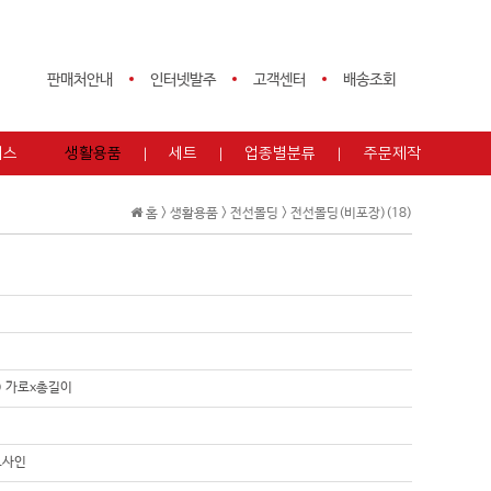
판매처안내
인터넷발주
고객센터
배송조회
피스
생활용품
세트
업종별분류
주문제작
홈 >
생활용품
>
전선몰딩
>
전선몰딩(비포장)(18)
m) 가로x총길이
트사인