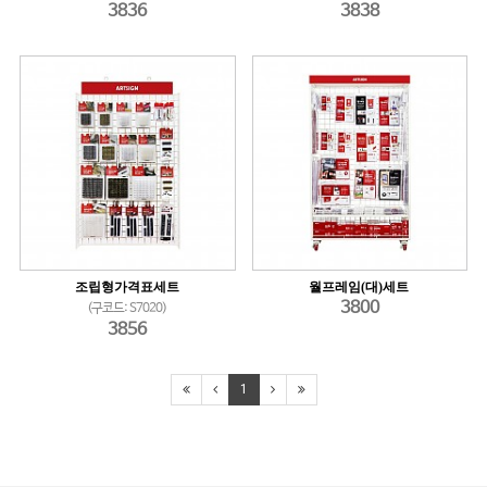
3836
3838
조립형가격표세트
월프레임(대)세트
3800
(구코드: S7020)
3856
1