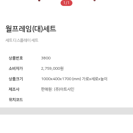
1/1
월프레임(대)세트
세트
디스플레이 세트
상품번호
3800
소비자가
2,759,000원
상품크기
1000x400x1700 (mm) 가로x세로x높이
제조사
판매원: (주)아트사인
위치코드