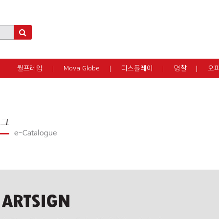
월프레임
Mova Globe
디스플레이
명찰
오
로그
e-Catalogue