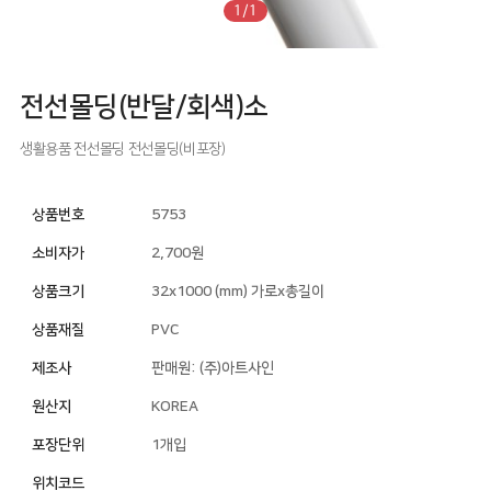
1/1
전선몰딩(반달/회색)소
생활용품
전선몰딩
전선몰딩(비포장)
상품번호
5753
소비자가
2,700원
상품크기
32x1000 (mm) 가로x총길이
상품재질
PVC
제조사
판매원: (주)아트사인
원산지
KOREA
포장단위
1개입
위치코드