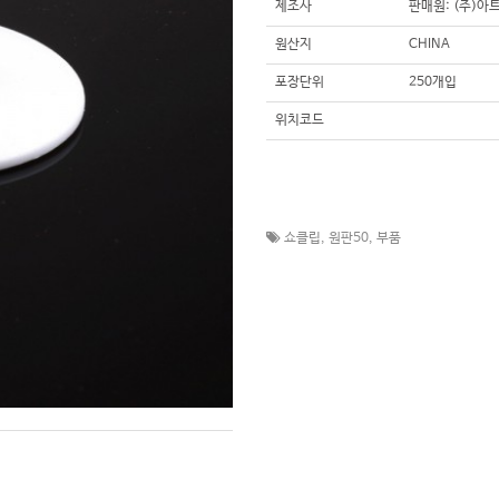
제조사
판매원: (주)아
원산지
CHINA
포장단위
250개입
위치코드
쇼클립
,
원판50
,
부품