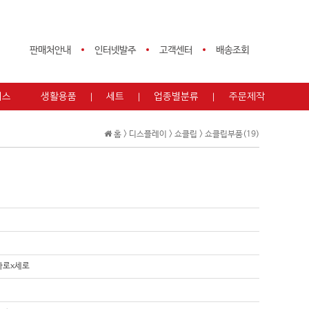
판매처안내
인터넷발주
고객센터
배송조회
피스
생활용품
세트
업종별분류
주문제작
홈 >
디스플레이
>
쇼클립
>
쇼클립부품(19)
 가로x세로