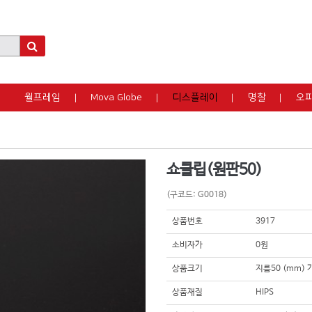
월프레임
Mova Globe
디스플레이
명찰
오
쇼클립(원판50)
(구코드: G0018)
상품번호
3917
소비자가
0원
상품크기
지름50 (mm)
상품재질
HIPS