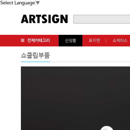
Select Language
▼
전체카테고리
신상품
표지판
쇼케이스
쇼클립부품