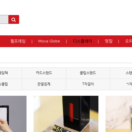
월프레임
Mova Globe
디스플레이
명찰
오
네임택
카드스탠드
클립스탠드
스
손클립
관절집게
T자걸이
ㄱ