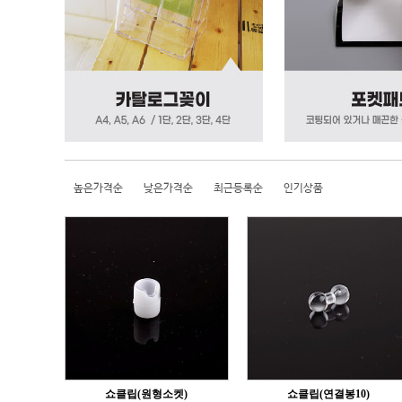
높은가격순
낮은가격순
최근등록순
인기상품
쇼클립(원형소켓)
쇼클립(연결봉10)