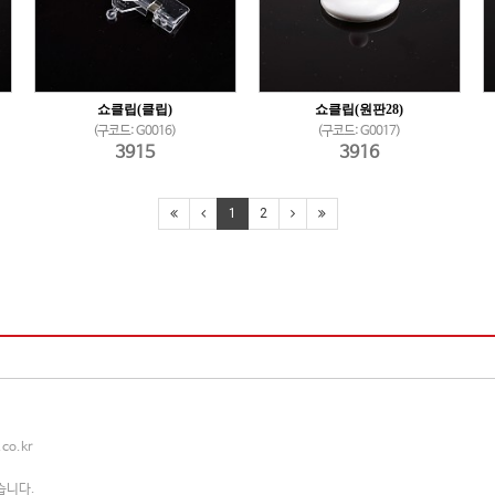
쇼클립(클립)
쇼클립(원판28)
(구코드: G0016)
(구코드: G0017)
3915
3916
1
2
co.kr
습니다.