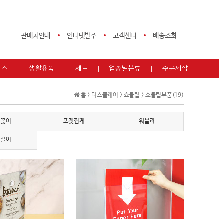
판매처안내
인터넷발주
고객센터
배송조회
피스
생활용품
세트
업종별분류
주문제작
홈 >
디스플레이
>
쇼클립
>
쇼클립부품(19)
텐꽂이
포켓집게
워블러
자걸이