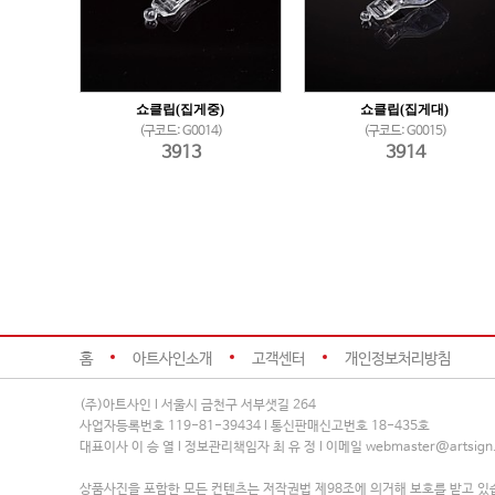
쇼클립(집게중)
쇼클립(집게대)
(구코드: G0014)
(구코드: G0015)
3913
3914
홈
아트사인소개
고객센터
개인정보처리방침
(주)아트사인 l 서울시 금천구 서부샛길 264
사업자등록번호 119-81-39434 l 통신판매신고번호 18-435호
대표이사 이 승 열 l 정보관리책임자 최 유 정 l 이메일 webmaster@artsign.
상품사진을 포함한 모든 컨텐츠는 저작권법 제98조에 의거해 보호를 받고 있