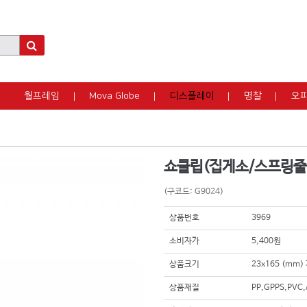
월프레임
Mova Globe
디스플레이
명찰
오
쇼클립(집게소/스프링줄
(구코드: G9024)
상품번호
3969
소비자가
5,400원
상품크기
23x165 (mm
상품재질
PP,GPPS,PVC