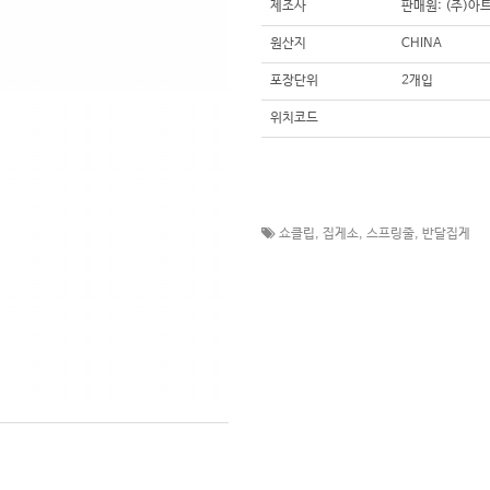
제조사
판매원: (주)아
원산지
CHINA
포장단위
2개입
위치코드
쇼클립
,
집게소
,
스프링줄
,
반달집게