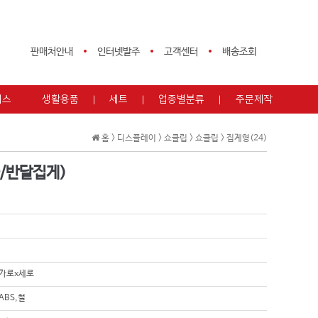
판매처안내
인터넷발주
고객센터
배송조회
피스
생활용품
세트
업종별분류
주문제작
홈 >
디스플레이
>
쇼클립
>
쇼클립
>
집게형(24)
/반달집게)
) 가로x세로
,ABS,철