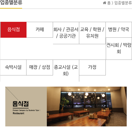
업종별분류
홈 >
업종별분류
음식점
카페
회사 / 관공서
교육 / 학원 /
병원 / 약국
/ 공공기관
유치원
전시회 / 박람
회
숙박시설
매장 / 상점
종교시설 (교
가정
회)