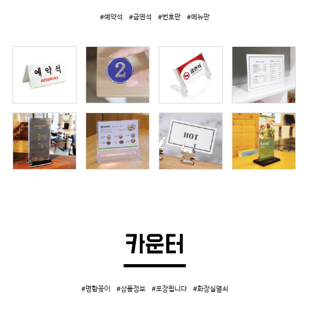
#예약석 #금연석 #번호판 #메뉴판
#명함꽂이 #상품정보 #포장됩니다 #화장실열쇠