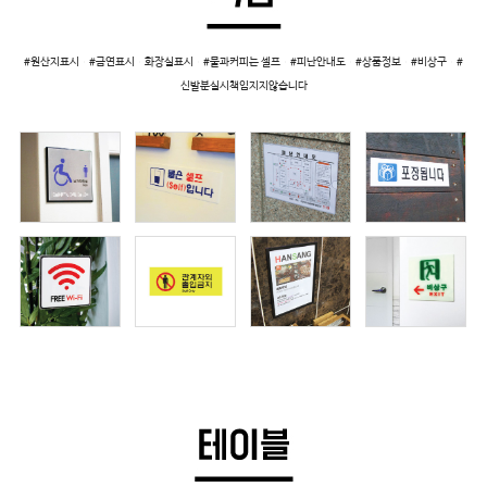
#원산지표시 #금연표시 화장실표시 #물과커피는 셀프 #피난안내도 #상품정보 #비상구 #
신발분실시책임지지않습니다