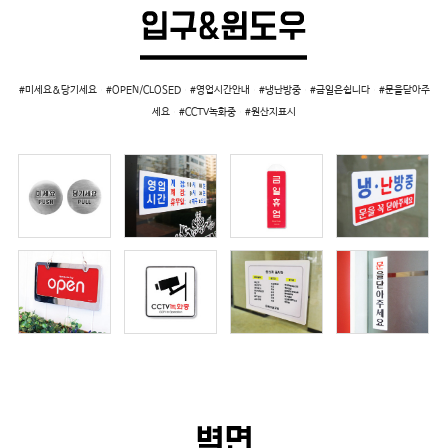
#미세요&당기세요 #OPEN/CLOSED #영업시간안내 #냉난방중 #금일은쉽니다 #문을닫아주
세요 #CCTV녹화중 #원산지표시