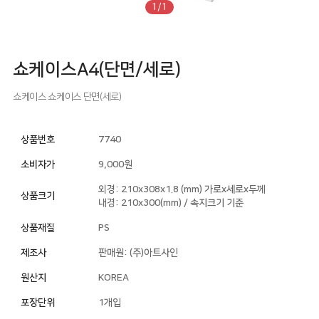
1/1
쇼케이스A4(단면/세로)
쇼케이스
쇼케이스
단면(세로)
상품번호
7740
소비자가
9,000원
외경: 210x308x1.8 (mm) 가로x세로x두께
상품크기
내경: 210x300(mm) / 속지크기 기준
상품재질
PS
제조사
판매원: (주)아트사인
원산지
KOREA
포장단위
1개입