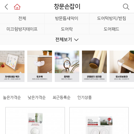
창문손잡이
전체
방문틈새막이
도어턱방지/받침
미끄럼방지테이프
도어락
도어패드
전체보기
도어스토퍼
문고정받침
문손잡이범퍼
창문손잡이(2)
가구받침대
높은가격순
낮은가격순
최근등록순
인기상품