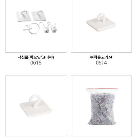
낚싯줄(학모양/고리40)
부착용고리24
0615
0614