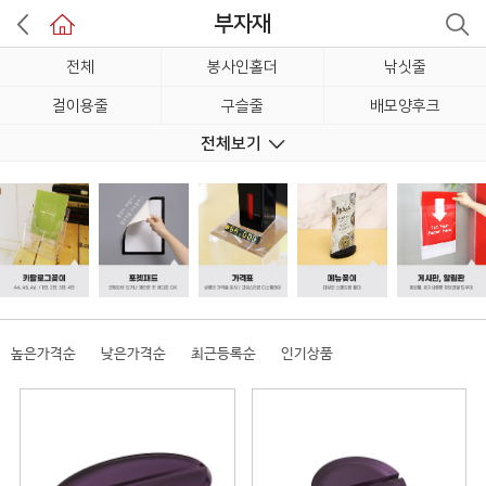
부자재
전체
봉사인홀더
낚싯줄
걸이용줄
구슬줄
배모양후크
전체보기
경첩/걸고리(투명)
액자받침대
받침대
부착용고리
볼트(벽고정용)
높은가격순
낮은가격순
최근등록순
인기상품