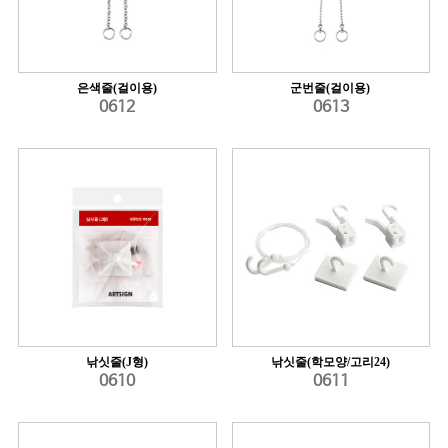
은색줄(걸이용)
군번줄(걸이용)
0612
0613
낚싯줄(J형)
낚싯줄(학모양/고리24)
0610
0611