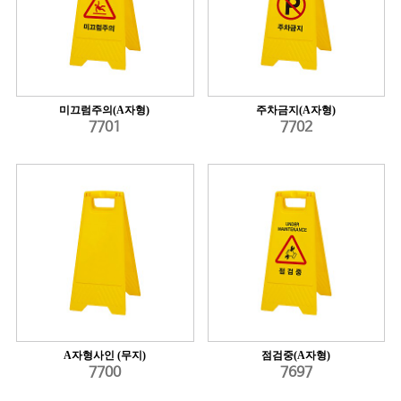
미끄럼주의(A자형)
주차금지(A자형)
7701
7702
A자형사인 (무지)
점검중(A자형)
7700
7697