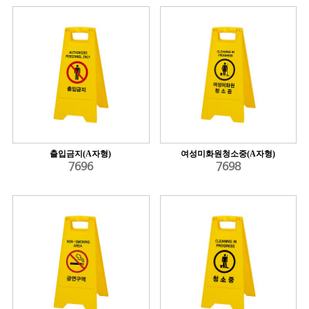
출입금지(A자형)
여성미화원청소중(A자형)
7696
7698