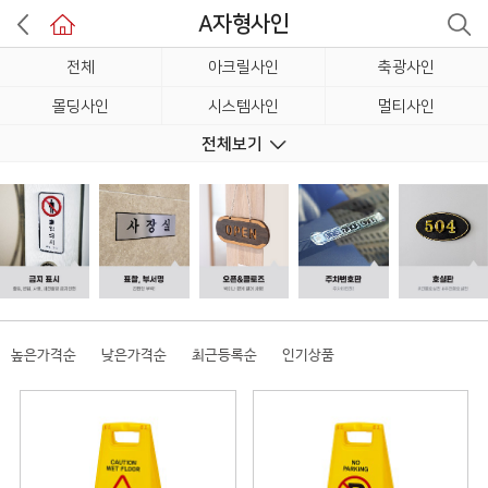
A자형사인
전체
아크릴사인
축광사인
몰딩사인
시스템사인
멀티사인
전체보기
멀티케이스
알루미늄사인
우드사인
돔사인/3D사인
에폭시사인
돌출형사인
입체사인
관리책임자
안내표지판
여닫이사인/안내판
스티커사인
포멕스사인
오픈&클로즈
테이블사인
A자형사인(8)
소화기커버
차량사인/차량용품
번호판
높은가격순
낮은가격순
최근등록순
인기상품
호실판
문자
번호표