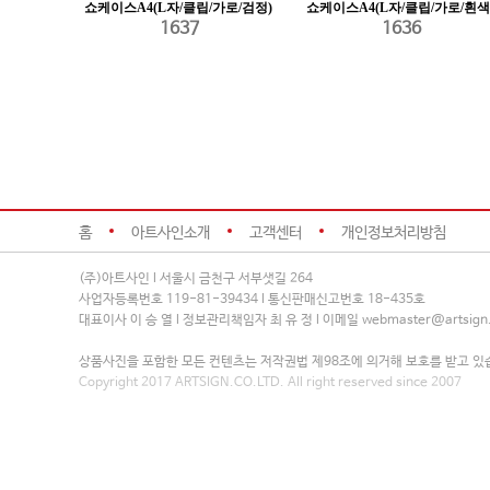
쇼케이스A4(L자/클립/가로/검정)
쇼케이스A4(L자/클립/가로/흰색
1637
1636
홈
아트사인소개
고객센터
개인정보처리방침
(주)아트사인 l 서울시 금천구 서부샛길 264
사업자등록번호 119-81-39434 l 통신판매신고번호 18-435호
대표이사 이 승 열 l 정보관리책임자 최 유 정 l 이메일 webmaster@artsign.
상품사진을 포함한 모든 컨텐츠는 저작권법 제98조에 의거해 보호를 받고 있
Copyright 2017 ARTSIGN.CO.LTD. All right reserved since 2007