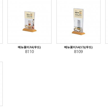
메뉴꽂이A6(우드)
메뉴꽂이A4(1/3)(우드)
8110
8109