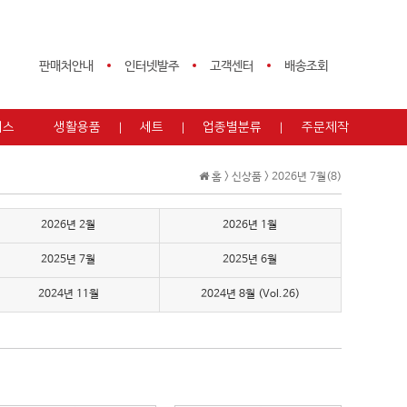
판매처안내
인터넷발주
고객센터
배송조회
피스
생활용품
세트
업종별분류
주문제작
홈 >
신상품
>
2026년 7월(8)
2026년 2월
2026년 1월
2025년 7월
2025년 6월
2024년 11월
2024년 8월 (Vol.26)