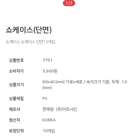
1/3
쇼케이스(단면)
쇼케이스
쇼케이스
단면10개입
상품번호
7751
소비자가
5,600원
60x40 (mm) 가로x세로 / 속지크기 기준, 두께: 1.6
상품크기
(mm)
상품재질
PS
제조사
판매원: (주)아트사인
원산지
KOREA
포장단위
10개입