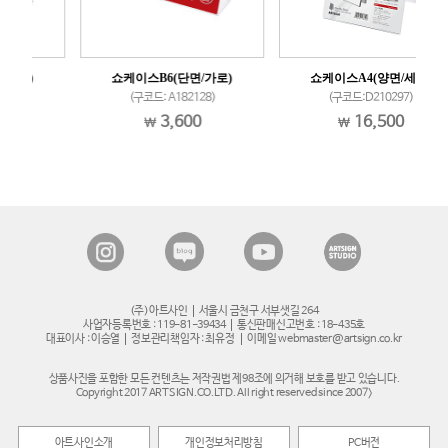
쇼케이스B6(단면/가로)
쇼케이스A4(양면/세로)
(구코드: A182128)
(구코드:D210297)
3,600
16,500
(주)아트사인
서울시 금천구 서부샛길 264
사업자등록번호 : 119-81-39434
통신판매신고번호 : 18-435호
대표이사 : 이승열
정보관리책임자 : 최유정
이메일 webmaster@artsign.co.kr
상품사진을 포함한 모든 컨텐츠는 저작권법 제98조에 의거해 보호를 받고 있습니다.
Copyright 2017 ARTSIGN.CO.LTD. All right reserved since 2007>
아트사인소개
개인정보처리방침
PC버전