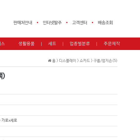
판매처안내
인터넷발주
고객센터
배송조회
피스
생활용품
세트
업종별분류
주문제작
홈 >
디스플레이
>
쇼카드
>
구름/엄지손(5)
백)
m) 가로x세로