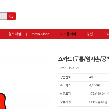
월프레임
Mova Globe
디스플레이
명찰
오
쇼카드(구름/엄지손/공
(구코드: P2510)
상품번호
4052
소비자가
4,200원
상품크기
175x119 (m
상품재질
CCP지류400g