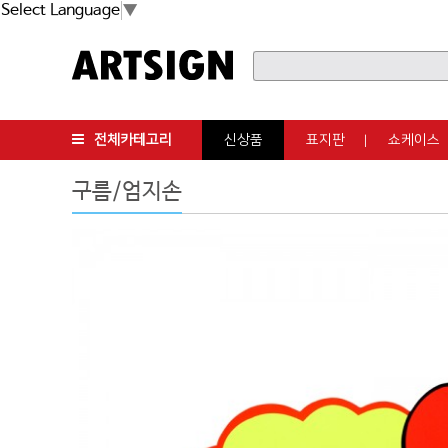
Select Language
▼
전체카테고리
신상품
표지판
쇼케이스
구름/엄지손