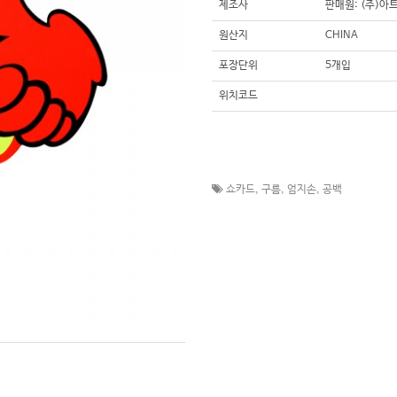
제조사
판매원: (주)아
원산지
CHINA
포장단위
5개입
위치코드
쇼카드
,
구름
,
엄지손
,
공백