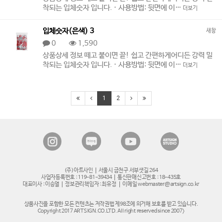
착되는 입체숫자 입니다. · 사용방법: 뒷면에 이…
더보기
입체숫자(은색) 3
새창
0
1,590
상품상세 정보 떼고 붙이면 끝! 쉽고 간편하게어디든 강력 밀
착되는 입체숫자 입니다. · 사용방법: 뒷면에 이…
더보기
1
2
(주)아트사인
서울시 금천구 서부샛길 264
사업자등록번호 : 119-81-39434
통신판매신고번호 : 18-435호
대표이사 : 이승열
정보관리책임자 : 최유정
이메일 webmaster@artsign.co.kr
상품사진을 포함한 모든 컨텐츠는 저작권법 제98조에 의거해 보호를 받고 있습니다.
Copyright 2017 ARTSIGN.CO.LTD. All right reserved since 2007>