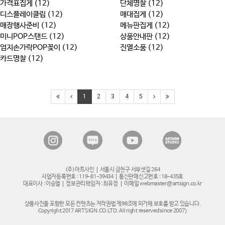
가격표집게 (12)
단체명찰 (12)
디스플레이클립 (12)
매대집게 (12)
매장행사준비 (12)
메뉴판집게 (12)
미니POP스탠드 (12)
상품안내판 (12)
엄지손가락POP꽂이 (12)
진열소품 (12)
카드명찰 (12)
1
2
3
4
5
(주)아트사인
서울시 금천구 서부샛길 264
사업자등록번호 : 119-81-39434
통신판매신고번호 : 18-435호
대표이사 : 이승열
정보관리책임자 : 최유정
이메일 webmaster@artsign.co.kr
상품사진을 포함한 모든 컨텐츠는 저작권법 제98조에 의거해 보호를 받고 있습니다.
Copyright 2017 ARTSIGN.CO.LTD. All right reserved since 2007>