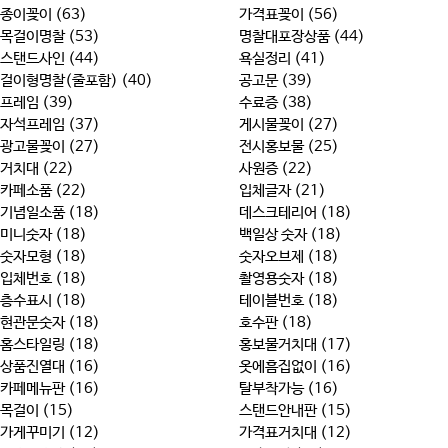
종이꽂이 (63)
가격표꽂이 (56)
목걸이명찰 (53)
명찰대포장상품 (44)
스탠드사인 (44)
욕실정리 (41)
걸이형명찰(줄포함) (40)
공고문 (39)
프레임 (39)
수료증 (38)
자석프레임 (37)
게시물꽂이 (27)
광고물꽂이 (27)
전시홍보물 (25)
거치대 (22)
사원증 (22)
카페소품 (22)
입체글자 (21)
기념일소품 (18)
데스크테리어 (18)
미니숫자 (18)
백일상 숫자 (18)
숫자모형 (18)
숫자오브제 (18)
입체번호 (18)
촬영용숫자 (18)
층수표시 (18)
테이블번호 (18)
현관문숫자 (18)
호수판 (18)
홈스타일링 (18)
홍보물거치대 (17)
상품진열대 (16)
옷에흠집없이 (16)
카페메뉴판 (16)
탈부착가능 (16)
목걸이 (15)
스탠드안내판 (15)
가게꾸미기 (12)
가격표거치대 (12)