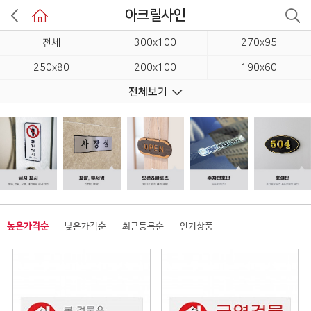
아크릴사인
전체
300x100
270x95
250x80
200x100
190x60
전체보기
80x180
180x60
180x45
180x30
120x50
120x40
120x120
100x100
35x80
높은가격순
낮은가격순
최근등록순
인기상품