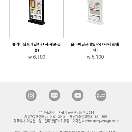
검
슬라이딩프레임A5(T자/세로/검
슬라이딩프레임A5(T자/세로/흰
정)
색)
6,100
6,100
(주)아트사인
서울시 금천구 서부샛길 264
사업자등록번호 : 119-81-39434
통신판매신고번호 : 18-435호
대표이사 : 이승열
정보관리책임자 : 최유정
이메일 webmaster@artsign.co.kr