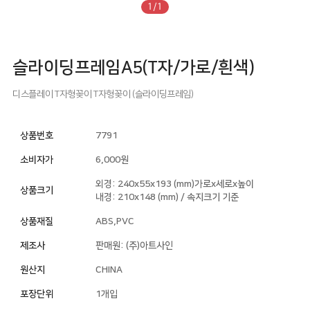
1/1
슬라이딩프레임A5(T자/가로/흰색)
디스플레이
T자형꽂이
T자형꽂이 (슬라이딩프레임)
상품번호
7791
소비자가
6,000원
외경: 240x55x193 (mm)가로x세로x높이
상품크기
내경: 210x148 (mm) / 속지크기 기준
상품재질
ABS,PVC
제조사
판매원: (주)아트사인
원산지
CHINA
포장단위
1개입