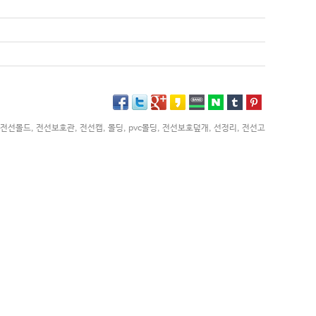
전선몰드
,
전선보호관
,
전선캡
,
몰딩
,
pvc몰딩
,
전선보호덮개
,
선정리
,
전선고