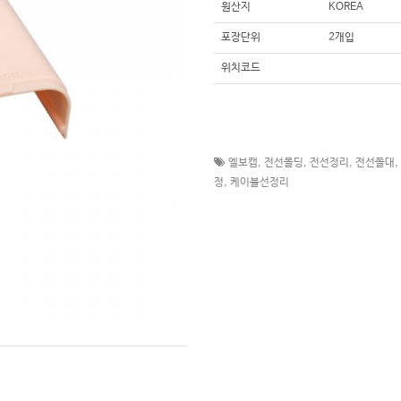
원산지
KOREA
포장단위
2개입
위치코드
엘보캡
,
전선몰딩
,
전선정리
,
전선쫄대
,
정
,
케이블선정리