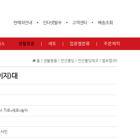
판매처안내
인터넷발주
고객센터
배송조회
피스
생활용품
세트
업종별분류
주문제작
홈 >
생활용품
>
전선몰딩
>
전선몰딩데코
>
엘보캡(9)
이지)대
mm) 가로x세로x높이
트사인