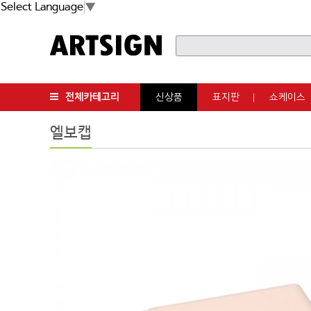
Select Language
▼
전체카테고리
신상품
표지판
쇼케이스
엘보캡