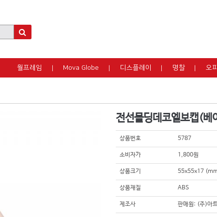
월프레임
Mova Globe
디스플레이
명찰
오
전선몰딩데코엘보캡(베
상품번호
5787
소비자가
1,800원
상품크기
55x55x17 (
상품재질
ABS
제조사
판매원: (주)아