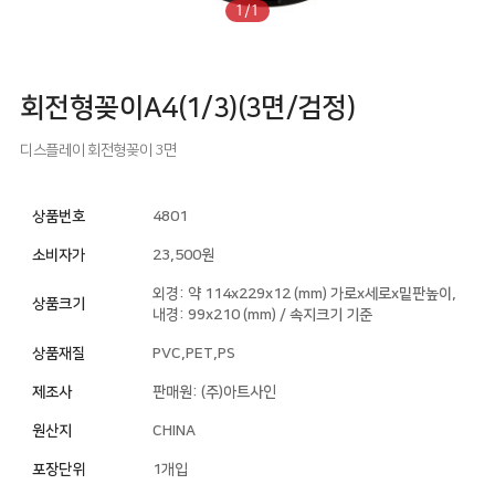
1/1
회전형꽂이A4(1/3)(3면/검정)
디스플레이
회전형꽂이
3면
상품번호
4801
소비자가
23,500원
외경: 약 114x229x12 (mm) 가로x세로x밑판높이,
상품크기
내경: 99x210 (mm) / 속지크기 기준
상품재질
PVC,PET,PS
제조사
판매원: (주)아트사인
원산지
CHINA
포장단위
1개입