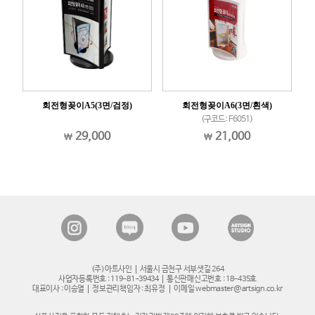
)
회전형꽂이A5(3면/검정)
회전형꽂이A6(3면/흰색)
(구코드: F6051)
29,000
21,000
(주)아트사인
서울시 금천구 서부샛길 264
사업자등록번호 : 119-81-39434
통신판매신고번호 : 18-435호
대표이사 : 이승열
정보관리책임자 : 최유정
이메일 webmaster@artsign.co.kr