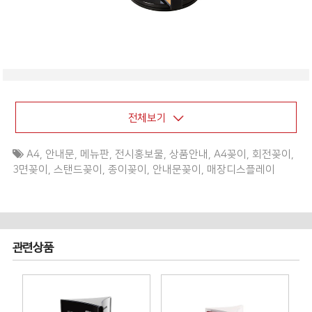
전체보기
A4
,
안내문
,
메뉴판
,
전시홍보물
,
상품안내
,
A4꽂이
,
회전꽂이
,
3면꽂이
,
스탠드꽂이
,
종이꽂이
,
안내문꽂이
,
매장디스플레이
관련상품