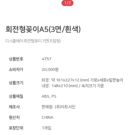
1/3
회전형꽂이A5(3면/흰색)
디스플레이
회전형꽂이
3면(조립형)
상품번호
4757
소비자가
20,000원
외경: 약 161x227x12 (mm) 가로x세로x밑판높이
상품크기
내경: 148x210 (mm) / 속지크기 기준
상품재질
ABS, PS
제조사
판매원: (주)아트사인
원산지
CHINA
포장단위
1개입