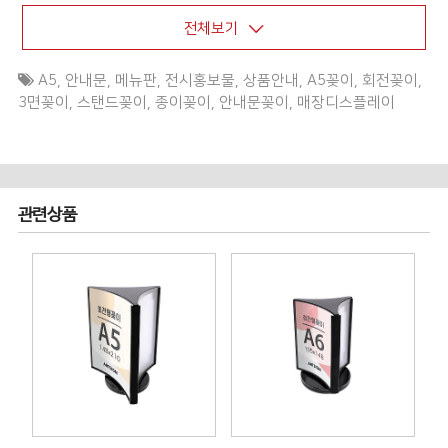
전체보기
A5
,
안내문
,
메뉴판
,
전시홍보물
,
상품안내
,
A5꽂이
,
회전꽂이
,
3면꽂이
,
스탠드꽂이
,
종이꽂이
,
안내문꽂이
,
매장디스플레이
관련상품