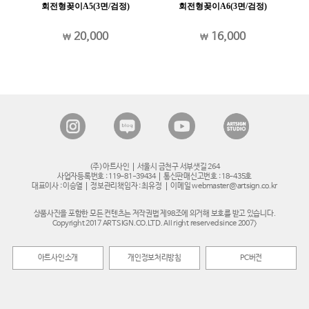
)
회전형꽂이A5(3면/검정)
회전형꽂이A6(3면/검정)
20,000
16,000
(주)아트사인
서울시 금천구 서부샛길 264
사업자등록번호 : 119-81-39434
통신판매신고번호 : 18-435호
대표이사 : 이승열
정보관리책임자 : 최유정
이메일 webmaster@artsign.co.kr
상품사진을 포함한 모든 컨텐츠는 저작권법 제98조에 의거해 보호를 받고 있습니다.
Copyright 2017 ARTSIGN.CO.LTD. All right reserved since 2007>
아트사인소개
개인정보처리방침
PC버전