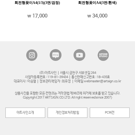
)
회전형꽂이A4(3면/흰색)
회전형꽂이A4(1/3)(3면/흰색)
34,000
17,000
(주)아트사인
서울시 금천구 서부샛길 264
사업자등록번호 : 119-81-39434
통신판매신고번호 : 18-435호
대표이사 : 이승열
정보관리책임자 : 최유정
이메일 webmaster@artsign.co.kr
상품사진을 포함한 모든 컨텐츠는 저작권법 제98조에 의거해 보호를 받고 있습니다.
Copyright 2017 ARTSIGN.CO.LTD. All right reserved since 2007>
아트사인소개
개인정보처리방침
PC버전