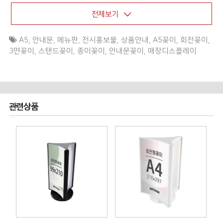
전체보기
A5
,
안내문
,
메뉴판
,
전시홍보물
,
상품안내
,
A5꽂이
,
회전꽂이
,
3면꽂이
,
스탠드꽂이
,
종이꽂이
,
안내문꽂이
,
매장디스플레이
관련상품