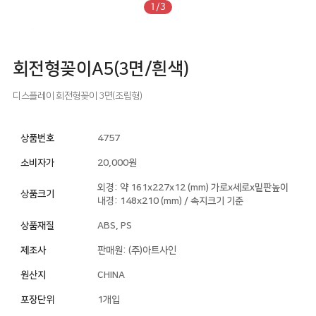
1/3
회전형꽂이A5(3면/흰색)
디스플레이
회전형꽂이
3면(조립형)
상품번호
4757
소비자가
20,000원
외경: 약 161x227x12 (mm) 가로x세로x밑판높이
상품크기
내경: 148x210 (mm) / 속지크기 기준
상품재질
ABS, PS
제조사
판매원: (주)아트사인
원산지
CHINA
포장단위
1개입