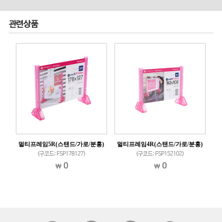
관련상품
홍)
멀티프레임5R(스탠드/가로/분홍)
멀티프레임4R(스탠드/가로/분홍)
멀
(구코드: FSP178127)
(구코드: FSP152102)
0
0