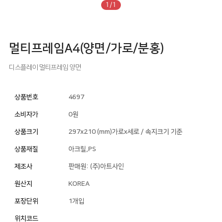
1/1
멀티프레임A4(양면/가로/분홍)
디스플레이
멀티프레임
양면
상품번호
4697
소비자가
0원
상품크기
297x210 (mm)가로x세로 / 속지크기 기준
상품재질
아크릴,PS
제조사
판매원: (주)아트사인
원산지
KOREA
포장단위
1개입
위치코드