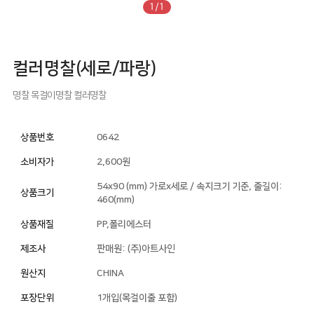
1/1
컬러명찰(세로/파랑)
명찰
목걸이명찰
컬러명찰
상품번호
0642
소비자가
2,600원
54x90 (mm) 가로x세로 / 속지크기 기준, 줄길이:
상품크기
460(mm)
상품재질
PP,폴리에스터
제조사
판매원: (주)아트사인
원산지
CHINA
포장단위
1개입(목걸이줄 포함)