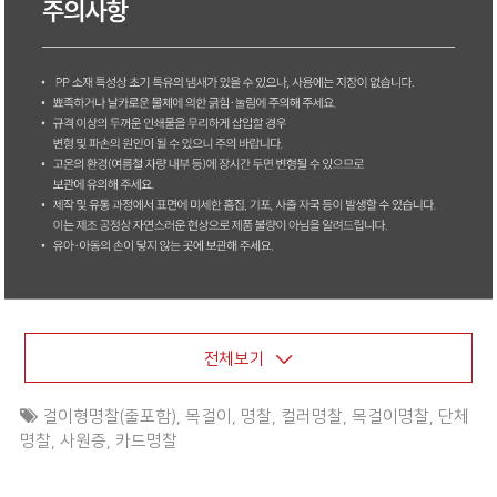
전체보기
걸이형명찰(줄포함)
,
목걸이
,
명찰
,
컬러명찰
,
목걸이명찰
,
단체
명찰
,
사원증
,
카드명찰