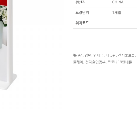
원산지
CHINA
포장단위
1개입
위치코드
A4
,
양면
,
안내문
,
메뉴판
,
전시홍보물
,
플레이
,
전자출입명부
,
코로나19안내문