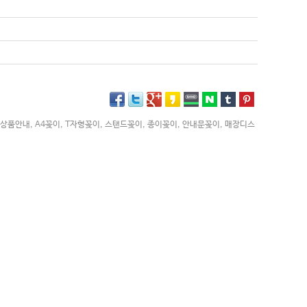
상품안내
,
A4꽂이
,
T자형꽂이
,
스탠드꽂이
,
종이꽂이
,
안내문꽂이
,
매장디스