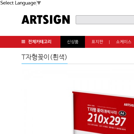
Select Language
▼
전체카테고리
신상품
표지판
쇼케이스
T자형꽂이(흰색)