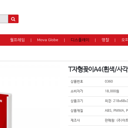
월프레임
Mova Globe
디스플레이
명찰
오
T자형꽂이A4(흰색/사각
상품번호
0360
소비자가
18,000원
상품크기
외경: 218x68x
상품재질
ABS, PMMA, 
제조사
판매원: (주)아