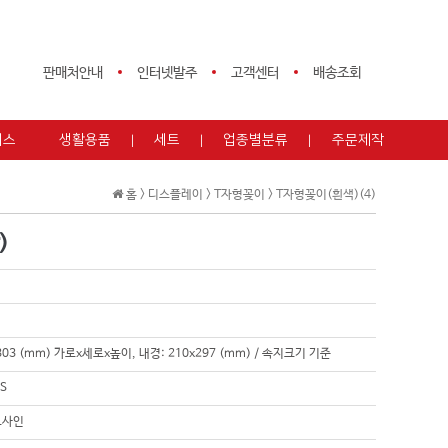
판매처안내
인터넷발주
고객센터
배송조회
피스
생활용품
세트
업종별분류
주문제작
홈 >
디스플레이
>
T자형꽂이
>
T자형꽂이(흰색)(4)
)
303 (mm) 가로x세로x높이, 내경: 210x297 (mm) / 속지크기 기준
PS
트사인