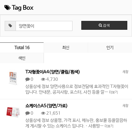
Tag Box
검색
Total 16
최신
인기
색인
T자형꽂이A4(양면/클립/흰색)
새창
0
4,730
상품상세 정보 양면사용으로 정보전달에 효과적인 T자형꽂이
입니다. 안내문, 공지사항, 포스터, 사진 등을 깔…
더보기
쇼케이스A5(양면/가로)
새창
0
21,651
상품상세 정보 상품명, 가격 표시, 메뉴판, 홍보물 등을깔끔하
게 게시할 수 있는 쇼케이스 입니다. · 사용방…
더보기