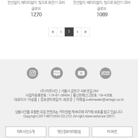
전선없이. 배터리없이. 빛으로 회전!!! 모바
전선없이. 배터리없이. 빛으로 회전!!! 모바
글로브
글로브
1270
1089
1
(주)아트사인
서울시 금천구 서부샛길 264
사업자등록번호 : 119-81-39434
통신판매신고번호 : 18-435호
대표이사 : 이승열
정보관리책임자 : 최유정
이메일 webmaster@artsign.co.kr
상품사진을 포함한 모든 컨텐츠는 저작권법 제98조에 의거해 보호를 받고 있습니다.
Copyright 2017 ARTSIGN.CO.LTD. All right reserved since 2007>
아트사인소개
개인정보처리방침
PC버전