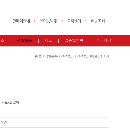
판매처안내
인터넷발주
고객센터
배송조회
피스
생활용품
세트
업종별분류
주문제작
홈 >
생활용품
>
전선몰딩
>
전선몰딩(비포장)(18)
m) 가로x총길이
트사인