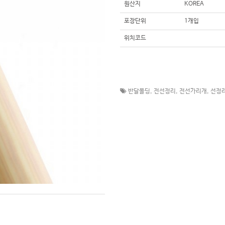
원산지
KOREA
포장단위
1개입
위치코드
반달몰딩
,
전선정리
,
전선가리개
,
선정