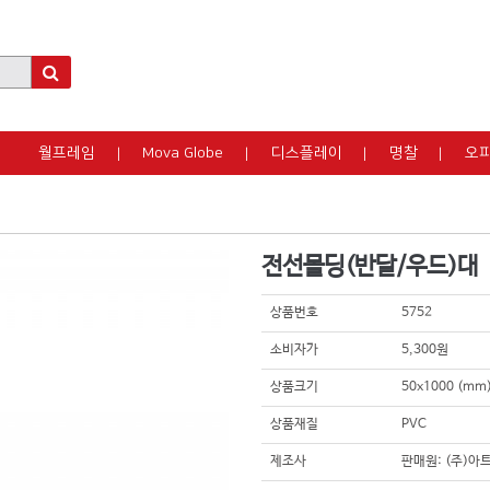
월프레임
Mova Globe
디스플레이
명찰
오
전선몰딩(반달/우드)대
상품번호
5752
소비자가
5,300원
상품크기
50x1000 (m
상품재질
PVC
제조사
판매원: (주)아